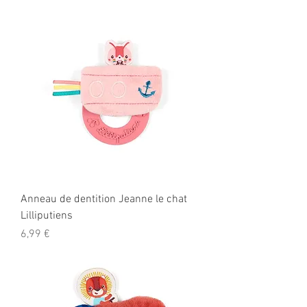
Anneau de dentition Jeanne le chat
Lilliputiens
Prix
6,99 €