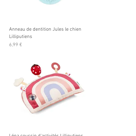
Anneau de dentition Jules le chien
Lilliputiens
Prix
6,99 €