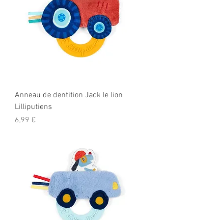
Anneau de dentition Jack le lion
Lilliputiens
Prix
6,99 €