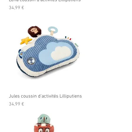
Léna coussin d'activités Lilliputiens
Prix
34,99 €
Jules coussin d'activités Lilliputiens
Prix
34,99 €