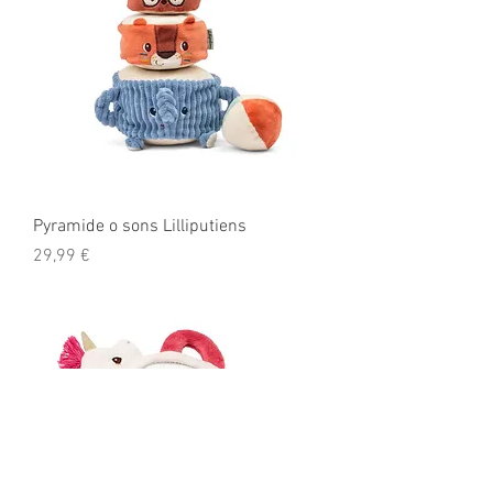
Pyramide o sons Lilliputiens
Prix
29,99 €