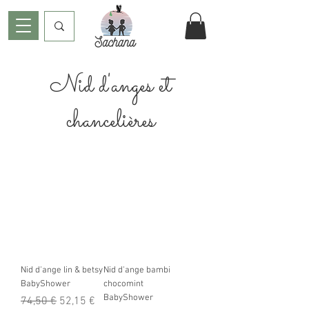
Nid d'anges et
chancelières
Nid d'ange lin & betsy
Nid d'ange bambi
BabyShower
chocomint
BabyShower
Prix original
Prix promotionnel
74,50 €
52,15 €