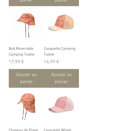
panier
panier
Bob Réversible
Casquette Camping
Camping Tutete
Tutete
Prix
Prix
17,99 €
16,99 €
Ajouter au
Ajouter au
panier
panier
Chapeau de Plage
Casquette Whale