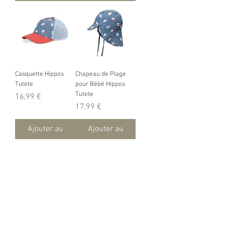
Casquette Hippos
Chapeau de Plage
Tutete
pour Bébé Hippos
Tutete
Prix
16,99 €
Prix
17,99 €
Ajouter au
Ajouter au
panier
panier
Voir plus
Informations légales