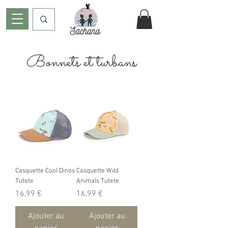
Bonnets et turbans
Casquette Cool Dinos
Casquette Wild
Tutete
Animals Tutete
Prix
Prix
16,99 €
16,99 €
Ajouter au
Ajouter au