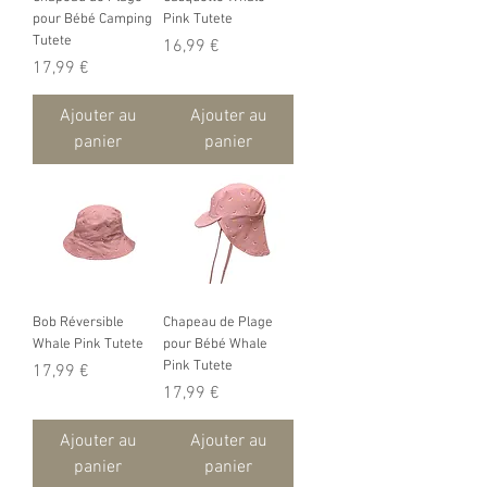
pour Bébé Camping
Pink Tutete
Tutete
Prix
16,99 €
Prix
17,99 €
Ajouter au
Ajouter au
panier
panier
Bob Réversible
Chapeau de Plage
Whale Pink Tutete
pour Bébé Whale
Pink Tutete
Prix
17,99 €
Prix
17,99 €
Ajouter au
Ajouter au
panier
panier