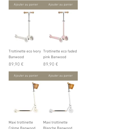
Ajouter au panier
Ajouter au panier
Trottinette eco Ivory
Trottinette eco faded
Banwood
pink Banwood
Prix
Prix
89,90 €
89,90 €
Ajouter au panier
Ajouter au panier
Maxi trottinette
Maxi trottinette
Crème Banwood
Blanche Banwood