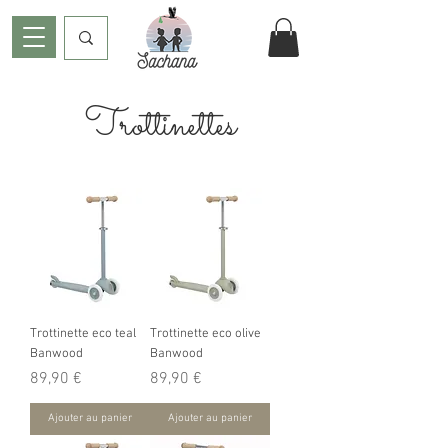
Trottinettes
Trottinette eco teal
Trottinette eco olive
Banwood
Banwood
Prix
Prix
89,90 €
89,90 €
Ajouter au panier
Ajouter au panier