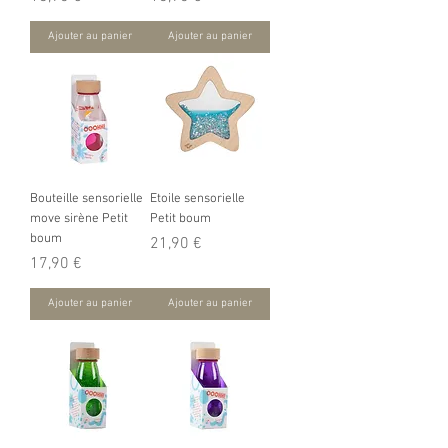
Ajouter au panier
Ajouter au panier
Bouteille sensorielle
Etoile sensorielle
move sirène Petit
Petit boum
boum
Prix
21,90 €
Prix
17,90 €
Ajouter au panier
Ajouter au panier