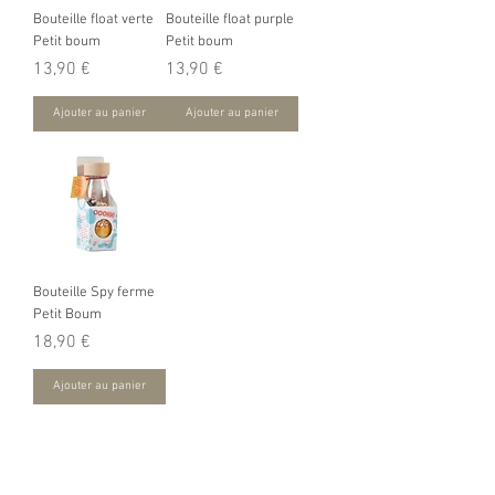
Bouteille float verte
Bouteille float purple
Petit boum
Petit boum
Prix
Prix
13,90 €
13,90 €
Ajouter au panier
Ajouter au panier
Bouteille Spy ferme
Petit Boum
Prix
18,90 €
Ajouter au panier
Informations légales