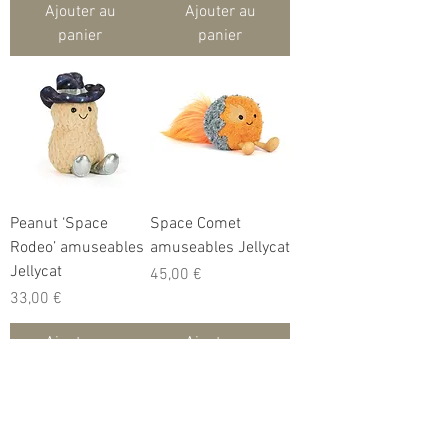
Ajouter au
Ajouter au
panier
panier
Peanut ‘Space
Space Comet
Rodeo’ amuseables
amuseables Jellycat
Jellycat
Prix
45,00 €
Prix
33,00 €
Ajouter au
Ajouter au
panier
panier
Voir plus