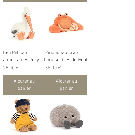
Keli Pelican
Pinchsnap Crab
amuseables Jellycat
amuseables Jellycat
Prix
Prix
75,00 €
55,00 €
Ajouter au
Ajouter au
panier
panier