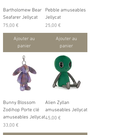
Bartholomew Bear
Pebble amuseables
Seafarer Jellycat
Jellycat
Prix
Prix
75,00 €
25,00 €
Ajouter au
Ajouter au
panier
panier
Bunny Blossom
Alien Zyllan
Zodihop Porte clé
amuseables Jellycat
amuseables Jellycat
Prix
45,00 €
Prix
33,00 €