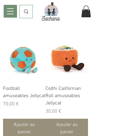
Football
Codhi Californian
amuseables Jellycat
Roll amuseables
Jellycat
Prix
70,00 €
Prix
30,00 €
Ajouter au
Ajouter au
panier
panier