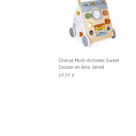
Aperçu rapide
Chariot Multi-Activités Sweet
Cocoon en bois Janod
Prix
69,99 €
Informations
légales
CGV
Mentions légales