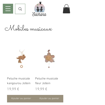
Mobiles musicaux
Peluche musicale
Peluche musicale
kangourou Jollein
fleur Jollein
Prix
Prix
19,99 €
19,99 €
Ajouter au panier
Ajouter au panier