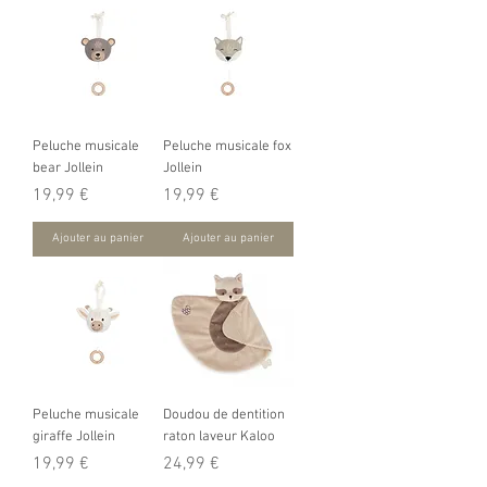
Peluche musicale
Peluche musicale fox
bear Jollein
Jollein
Prix
Prix
19,99 €
19,99 €
Ajouter au panier
Ajouter au panier
Peluche musicale
Doudou de dentition
giraffe Jollein
raton laveur Kaloo
Prix
Prix
19,99 €
24,99 €