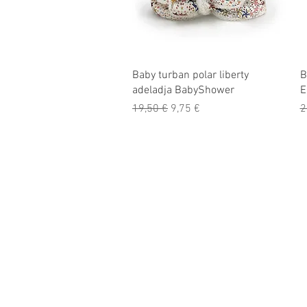
Aperçu rapide
Baby turban polar liberty
B
adeladja BabyShower
E
Prix original
Prix promotionnel
P
19,50 €
9,75 €
2
Informations
légales
CGV