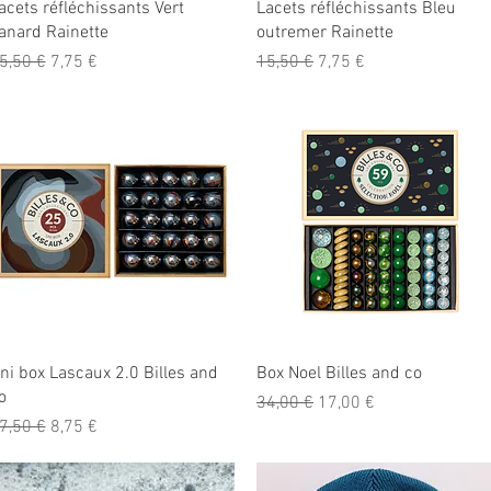
Aperçu rapide
Aperçu rapide
acets réfléchissants Vert
Lacets réfléchissants Bleu
anard Rainette
outremer Rainette
rix original
Prix promotionnel
Prix original
Prix promotionnel
5,50 €
7,75 €
15,50 €
7,75 €
Aperçu rapide
Aperçu rapide
ni box Lascaux 2.0 Billes and
Box Noel Billes and co
o
Prix original
Prix promotionnel
34,00 €
17,00 €
rix original
Prix promotionnel
7,50 €
8,75 €