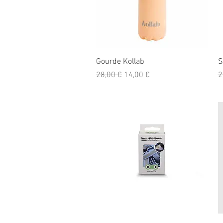
Aperçu rapide
Gourde Kollab
S
Prix original
Prix promotionnel
P
28,00 €
14,00 €
2