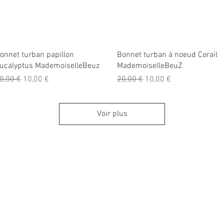
Aperçu rapide
Aperçu rapide
onnet turban papillon
Bonnet turban à noeud Corail
ucalyptus MademoiselleBeuz
MademoiselleBeuZ
rix original
Prix promotionnel
Prix original
Prix promotionnel
0,00 €
10,00 €
20,00 €
10,00 €
Voir plus
Nous conta
Téléphone : 02 31 