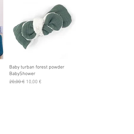
Aperçu rapide
Baby turban forest powder
BabyShower
Prix original
Prix promotionnel
20,00 €
10,00 €