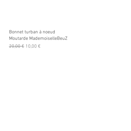
Aperçu rapide
Bonnet turban à noeud
Moutarde MademoiselleBeuZ
Prix original
Prix promotionnel
20,00 €
10,00 €
cter
50 78 70