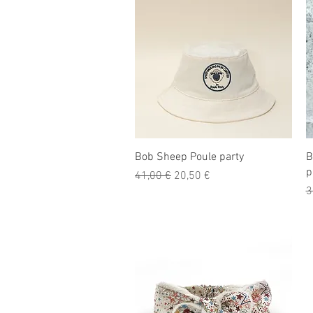
Aperçu rapide
Bob Sheep Poule party
B
p
Prix original
Prix promotionnel
41,00 €
20,50 €
P
3