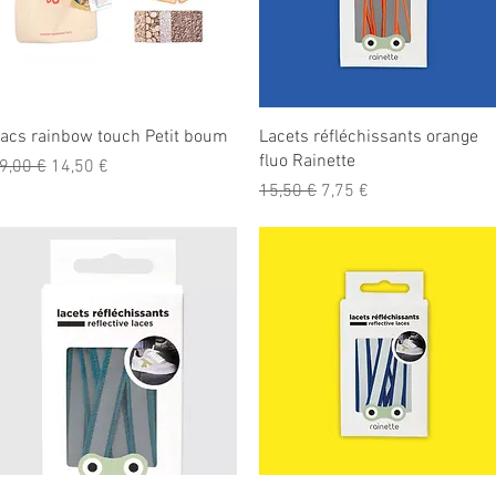
Aperçu rapide
Aperçu rapide
acs rainbow touch Petit boum
Lacets réfléchissants orange
fluo Rainette
rix original
Prix promotionnel
9,00 €
14,50 €
Prix original
Prix promotionnel
15,50 €
7,75 €