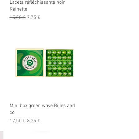
Aperçu rapide
Lacets réfléchissants noir
Rainette
Prix original
Prix promotionnel
15,50 €
7,75 €
Aperçu rapide
Mini box green wave Billes and
co
Prix original
Prix promotionnel
17,50 €
8,75 €