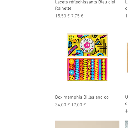
Aperçu rapide
Lacets réflechissants Bleu ciel
L
Rainette
c
Prix original
Prix promotionnel
P
15,50 €
7,75 €
1
Aperçu rapide
Box memphis Billes and co
U
c
Prix original
Prix promotionnel
34,00 €
17,00 €
P
1