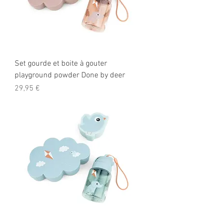
Set gourde et boite à gouter
playground powder Done by deer
Prix
29,95 €