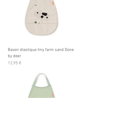
Bavoir élastique tiny farm sand Done
by deer
Prix
12,95 €