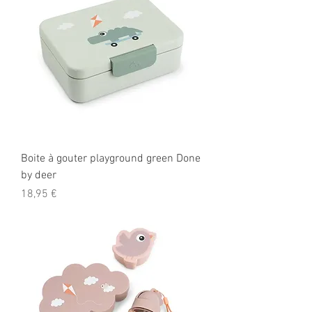
Boite à gouter playground green Done
by deer
Prix
18,95 €