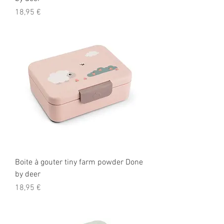
Prix
18,95 €
Boite à gouter tiny farm powder Done
by deer
Prix
18,95 €