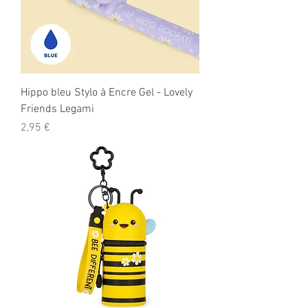
Hippo bleu Stylo à Encre Gel - Lovely
Friends Legami
Prix
2,95 €