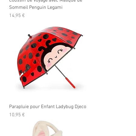
Coussin de Voyage avec Masque de
Sommeil Penguin Legami
Prix
14,95 €
Parapluie pour Enfant Ladybug Djeco
Prix
10,95 €