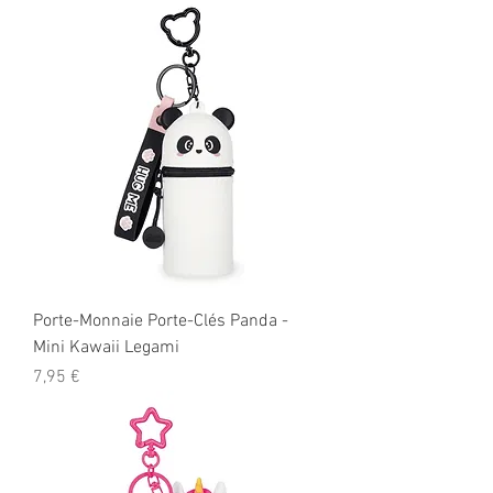
Porte-Monnaie Porte-Clés Panda -
Mini Kawaii Legami
Prix
7,95 €