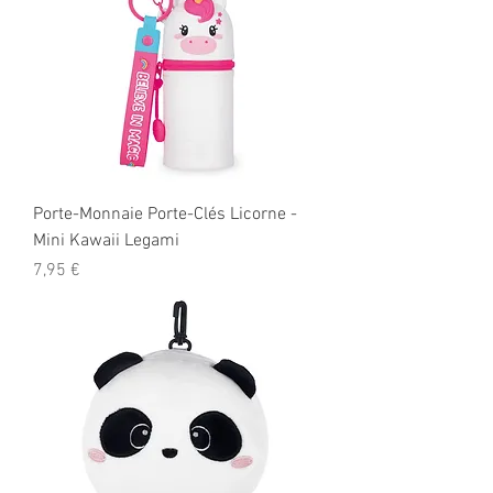
Porte-Monnaie Porte-Clés Licorne -
Mini Kawaii Legami
Prix
7,95 €