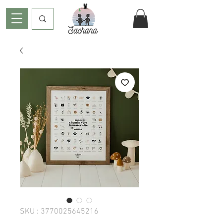
SKU : 3770025645216