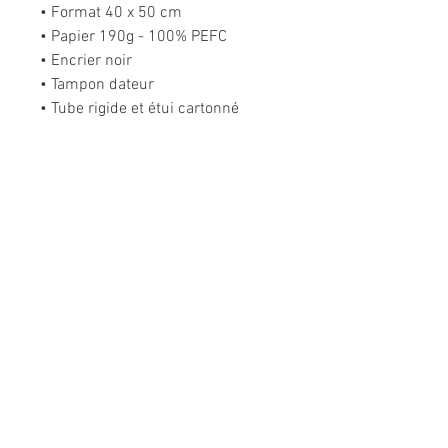
• Format 40 x 50 cm
• Papier 190g - 100% PEFC
• Encrier noir
• Tampon dateur
• Tube rigide et étui cartonné
• Conseils d’utilisation fournis
Informations légales
Politique de confidentialité
Mentions légales
CGV
Politique de retour
Nous contacter
Téléphone :
02 31 50 78 70