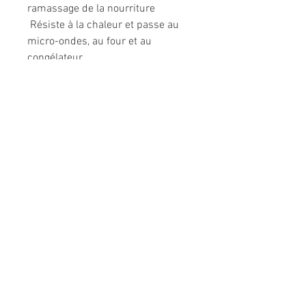
ramassage de la nourriture
 Résiste à la chaleur et passe au
micro-ondes, au four et au
congélateur
Informations légales
Politique de confidentialité
Mentions légales
CGV
Politique de retour
Nous contacter
Téléphone :
02 31 50 78 70