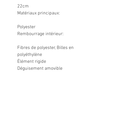
22cm
Matériaux principaux:
Polyester
Rembourrage intérieur:
Fibres de polyester, Billes en
polyéthylène
Élément rigide
Déguisement amovible
Informations légales
Politique de confidentialité
Mentions légales
CGV