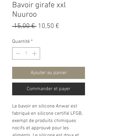
Bavoir girafe xxl
Nuuroo
Prix
Prix
 15,00 € 
10,50 €
original
promotionnel
Quantité
*
Ajouter au panier
Commander et payer
Le bavoir en silicone Anwar est
fabriqué en silicone certifié LFGB,
exempt de produits chimiques
nocifs et approuvé pour les
aliments. Le silicone est doux et