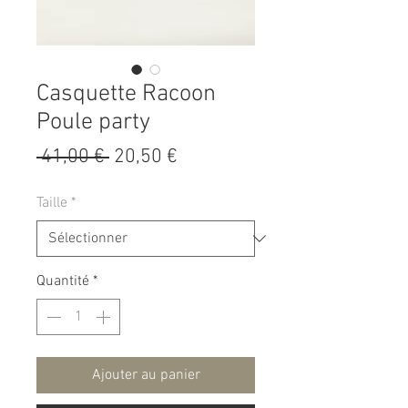
Casquette Racoon
Poule party
Prix
Prix
 41,00 € 
20,50 €
original
promotionnel
Taille
*
Quantité
*
Ajouter au panier