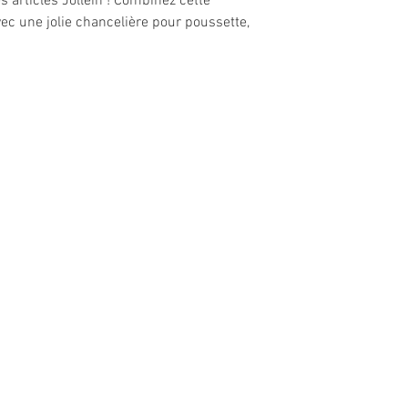
s articles Jollein ! Combinez cette
ec une jolie chancelière pour poussette,