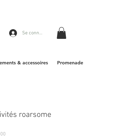
Se connecter
ements & accessoires
Promenade
tivités roarsome
100