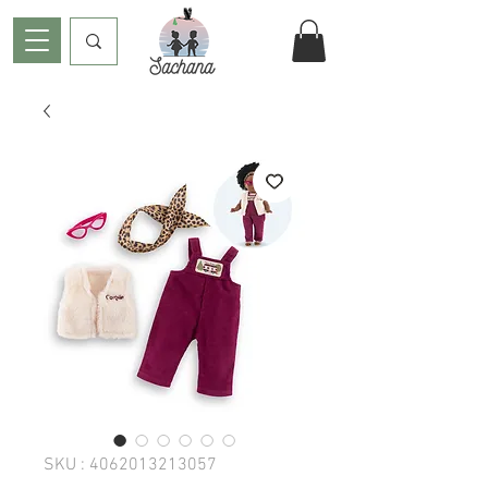
SKU : 4062013213057