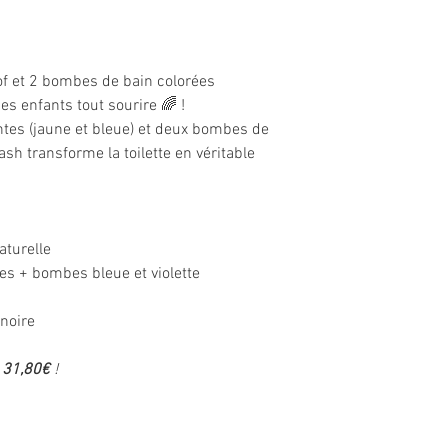
oof et 2 bombes de bain colorées
s enfants tout sourire 🌈 !
tes (jaune et bleue) et deux bombes de
lash transforme la toilette en véritable
.
aturelle
es + bombes bleue et violette
gnoire
e
31
,80€
!