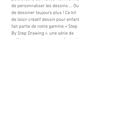
de personnaliser les dessins … Ou
de dessiner toujours plus ! Ce kit
de loisir créatif dessin pour enfant
fait partie de notre gamme « Step
By Step Drawing », une série de
coffrets permettant aux enfants de
6 et 7 ans d’apprendre à dessiner
pas à pas.
Infos produit
Dimensions
21 x 1,5 x 17 cm
Matière
Papier, bois,
caoutchouc, graphite
Type de
Jolie boite fermée
packaging
Informations légales