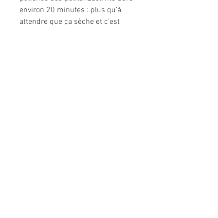
environ 20 minutes : plus qu'à
attendre que ça sèche et c'est
reparti pour un tour !
Infos produit
Dimensions
22 x 1,5 x 22 cm
Matière
Carton, papier,
plastique
Type de
Jolie boite fermée
packaging
Informations légales
Politique de confidentialité
Mentions légales
CGV
Politique de retour