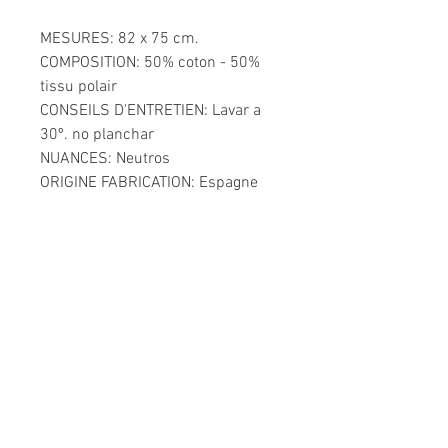
MESURES: 82 x 75 cm.
COMPOSITION: 50% coton - 50%
tissu polair
CONSEILS D'ENTRETIEN: Lavar a
30º. no planchar
NUANCES: Neutros
ORIGINE FABRICATION: Espagne
Informations légales
Politique de confidentialité
Mentions légales
CGV
Politique de retour
Nous contacter