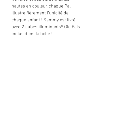
hautes en couleur, chaque Pal
illustre fièrement l’unicité de
chaque enfant ! Sammy est livré
avec 2 cubes illuminants® Glo Pals
inclus dans la boîte !
Informations légales
Politique de confidentialité
Mentions légales
CGV
Politique de retour
Nous contacter
Téléphone :
02 31 50 78 70