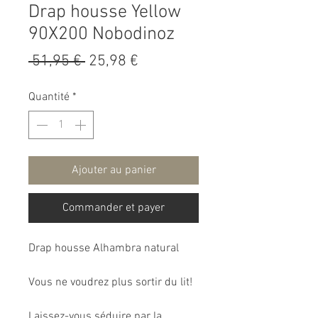
Drap housse Yellow
90X200 Nobodinoz
Prix
Prix
 51,95 € 
25,98 €
original
promotionnel
Quantité
*
Ajouter au panier
Commander et payer
Drap housse Alhambra natural
Vous ne voudrez plus sortir du lit!
Laissez-vous séduire par la