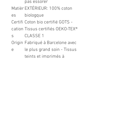
pas essorer
Matièr
EXTÉRIEUR: 100% coton
es
biologque
Certifi
Coton bio certifié GOTS -
cation
Tissus certifiés OEKO-TEX®
s
CLASSE 1
Origin
Fabriqué à Barcelone avec
e
le plus grand soin - Tissus
teints et imprimés à
Barcelone
Informations légales
Politique de confidentialité
Mentions légales