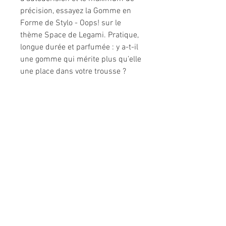
précision, essayez la Gomme en
Forme de Stylo - Oops! sur le
thème Space de Legami. Pratique,
longue durée et parfumée : y a-t-il
une gomme qui mérite plus qu’elle
une place dans votre trousse ?
Informations légales
Politique de confidentialité
Mentions légales
CGV
Politique de retour
Nous contacter
Téléphone :
02 31 50 78 70