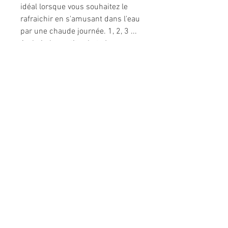
idéal lorsque vous souhaitez le
rafraichir en s'amusant dans l'eau
par une chaude journée. 1, 2, 3 ...
Au bain les petits chats !
Caractéristiques
Instructions de lavage
Lavage en machine 30°C cycle
délicat, rincer à l'eau clair et faire
sécher après chaque utilisation
Dimensions
8 cm x 7,5 cm x 7 cm
Informations légales
Politique de confidentialité
Mentions légales