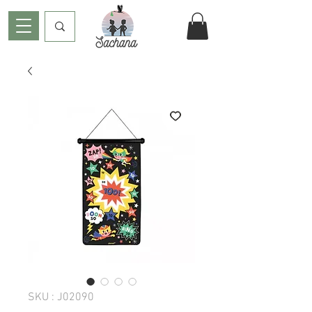
SKU : J02090