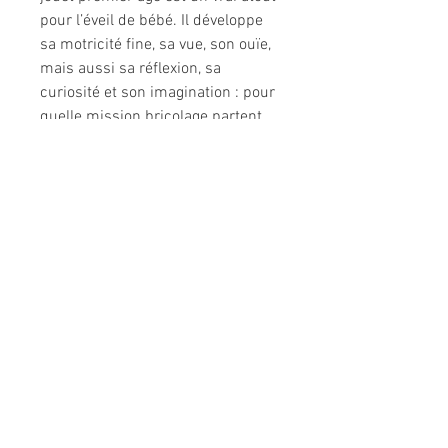
pour l’éveil de bébé. Il développe
sa motricité fine, sa vue, son ouïe,
mais aussi sa réflexion, sa
curiosité et son imagination : pour
quelle mission bricolage partent
nos amis ? Ce panneau en tissu
mesure 41,5 x 30 cm, il est lavable
à la main. En route les loulous !
Caractéristiques
Instructions de lavage
Lavable à la main
Dimensions
41,5 cm x 1 cm x 30 cm
Informations légales