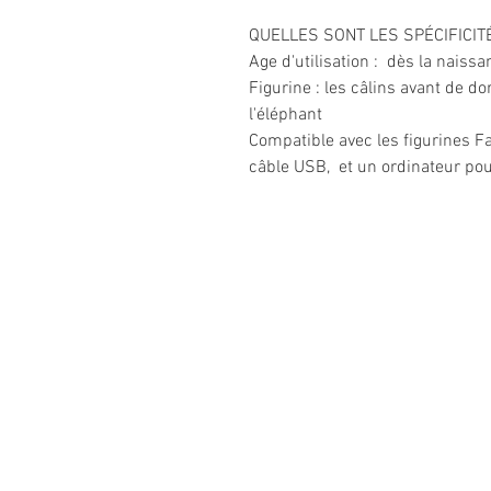
QUELLES SONT LES SPÉCIFICIT
Age d'utilisation : dès la naiss
Figurine : les câlins avant de d
l'éléphant
Compatible avec les figurines F
câble USB, et un ordinateur pou
Informations
légales
CGV
Mentions légales
Politique de confidentialité
Politique de retour