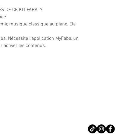
ÉS DE CE KIT FABA ?
ance
ormir, musique classique au piano, Ele
aba. Nécessite l'application MyFaba, un
r activer les contenus.
Nous conta
Téléphone : 02 31 
Suivez-nous sur le