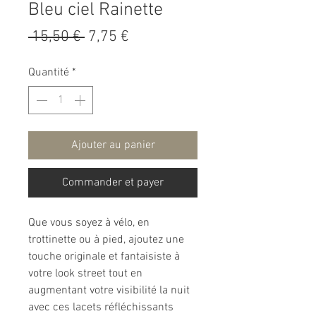
Bleu ciel Rainette
Prix
Prix
 15,50 € 
7,75 €
original
promotionnel
Quantité
*
Ajouter au panier
Commander et payer
Que vous soyez à vélo, en
trottinette ou à pied, ajoutez une
touche originale et fantaisiste à
votre look street tout en
augmentant votre visibilité la nuit
avec ces lacets réfléchissants