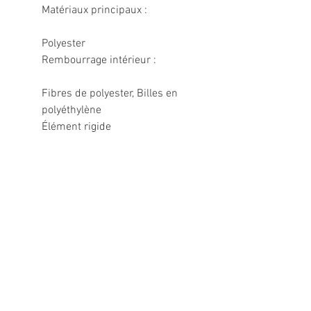
Matériaux principaux :
Polyester
Rembourrage intérieur :
Fibres de polyester, Billes en
polyéthylène
Élément rigide
Informations légales
Politique de confidentialité
Mentions légales
CGV
Politique de retour
Nous contacter