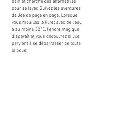
bain et cherche des alternatives
pour se laver. Suivez les aventures
de Joe de page en page. Lorsque
vous mouillez le livret avec de l'eau
à au moins 32°C, l'encre magique
disparaît et vous découvrez si Joe
parvient à se débarrasser de toute
la boue.
Informations légales
Politique de confidentialité
Mentions légales
CGV
Politique de retour
Nous contacter