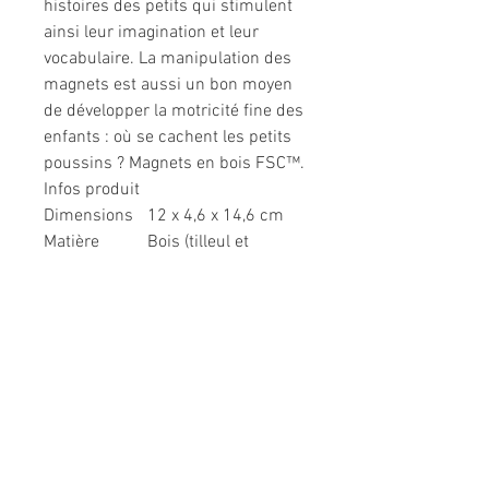
histoires des petits qui stimulent
ainsi leur imagination et leur
vocabulaire. La manipulation des
magnets est aussi un bon moyen
de développer la motricité fine des
enfants : où se cachent les petits
poussins ? Magnets en bois FSC™.
Infos produit
Dimensions
12 x 4,6 x 14,6 cm
Matière
Bois (tilleul et
contreplaqué)
Type de
Jolie boite fermée
packaging
Informations légales
Politique de confidentialité