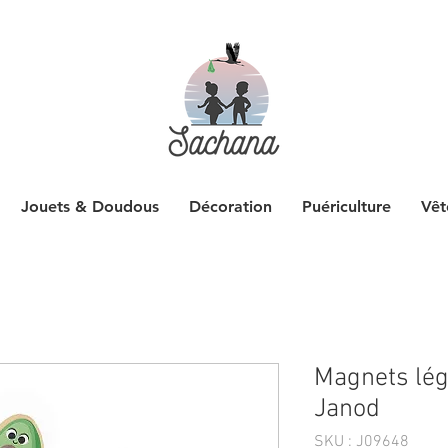
Jouets & Doudous
Décoration
Puériculture
Vêt
Magnets lé
Janod
SKU : J09648