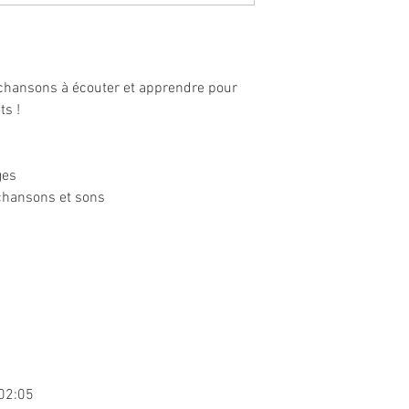
 chansons à écouter et apprendre pour
ts !
ges
chansons et sons
e02:05