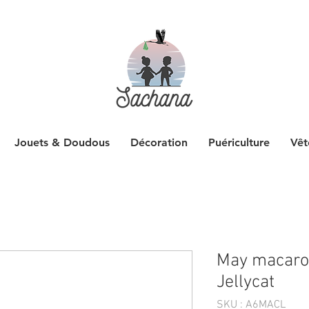
Jouets & Doudous
Décoration
Puériculture
Vêt
May macaro
Jellycat
SKU : A6MACL