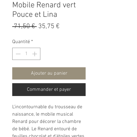
Mobile Renard vert
Pouce et Lina
Prix
Prix
 71,50 € 
35,75 €
original
promotionnel
Quantité
*
Ajouter au panier
Commander et payer
L'incontournable du trousseau de
naissance, le mobile musical
Renard pour décorer la chambre
de bébé. Le Renard entouré de
feuilles chocolat et d'étoiles vertes