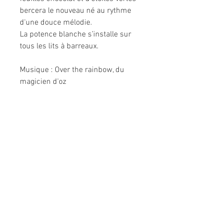
bercera le nouveau né au rythme
d'une douce mélodie.
La potence blanche s’installe sur
tous les lits à barreaux.
Musique : Over the rainbow, du
magicien d'oz
Informations légales
Politique de confidentialité
Mentions légales
CGV
Politique de retour
Nous contacter