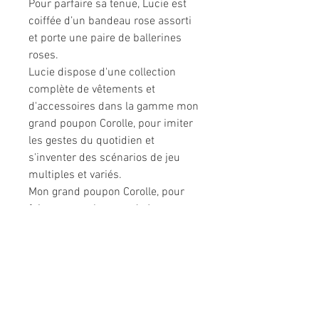
Pour parfaire sa tenue, Lucie est
coiffée d’un bandeau rose assorti
et porte une paire de ballerines
roses.
Lucie dispose d'une collection
complète de vêtements et
d'accessoires dans la gamme mon
grand poupon Corolle, pour imiter
les gestes du quotidien et
s'inventer des scénarios de jeu
multiples et variés.
Mon grand poupon Corolle, pour
faire comme les grands !
Ce poupon ne tient pas debout
tout seul.
Dès 2 ans.
Informations légales