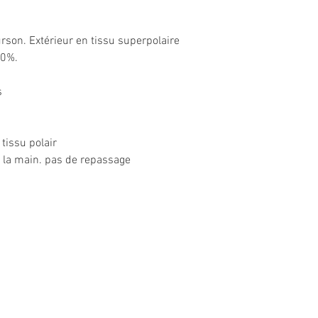
urson. Extérieur en tissu superpolaire
00%.
s
issu polair
la main. pas de repassage