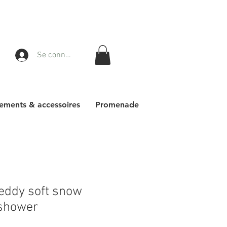
Se connecter
ements & accessoires
Promenade
teddy soft snow
yshower