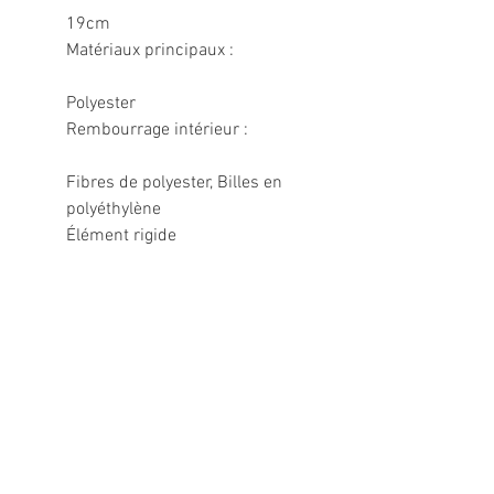
19cm
Matériaux principaux :
Polyester
Rembourrage intérieur :
Fibres de polyester, Billes en
polyéthylène
Élément rigide
Informations légales
Politique de confidentialité
Mentions légales
CGV
Politique de retour