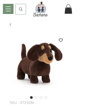
SKU : OT3SDN