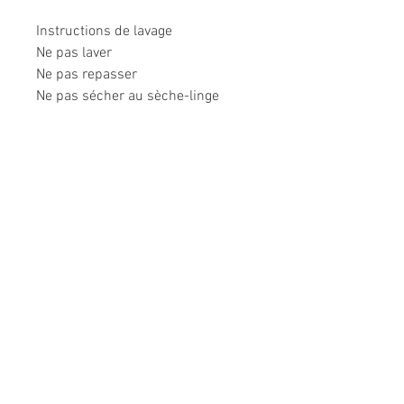
Instructions de lavage
Ne pas laver
Ne pas repasser
Ne pas sécher au sèche-linge
Ne pas utiliser de vapeur
Informations légales
Politique de confidentialité
Mentions légales
CGV
Politique de retour
Nous contacter
Téléphone :
02 31 50 78 70