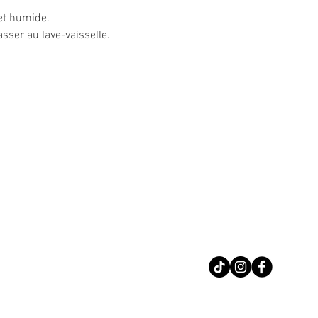
 et humide.
asser au lave-vaisselle.
Nous conta
Téléphone : 02 31 
Suivez-nous sur le