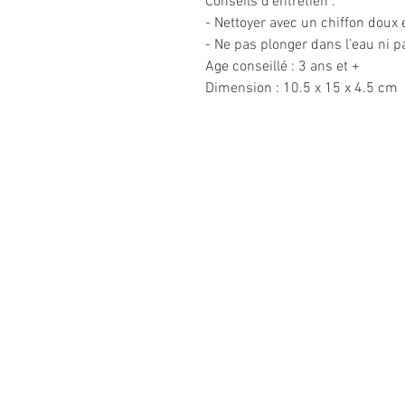
Conseils d’entretien :
- Nettoyer avec un chiffon doux
- Ne pas plonger dans l’eau ni p
Age conseillé : 3 ans et +
Dimension : 10.5 x 15 x 4.5 cm
Informations
légales
CGV
Mentions légales
Politique de confidentialité
Politique de retour