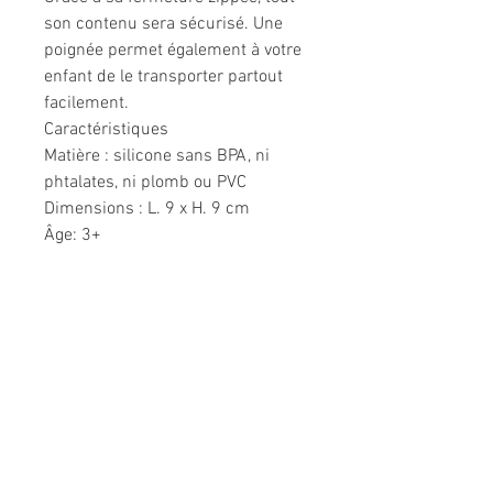
son contenu sera sécurisé. Une
poignée permet également à votre
enfant de le transporter partout
facilement.
Caractéristiques
Matière : silicone sans BPA, ni
phtalates, ni plomb ou PVC
Dimensions : L. 9 x H. 9 cm
Âge: 3+
Informations légales
Politique de confidentialité
Mentions légales
CGV
Politique de retour