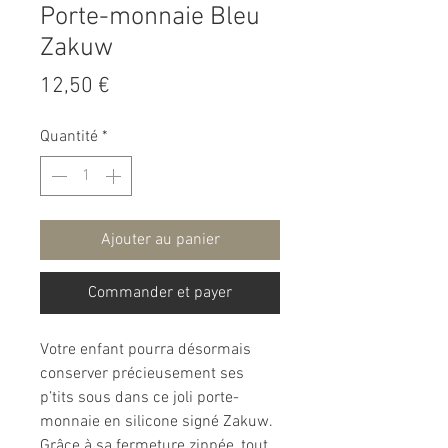
Porte-monnaie Bleu
Zakuw
Prix
12,50 €
Quantité
*
Ajouter au panier
Commander et payer
Votre enfant pourra désormais
conserver précieusement ses
p’tits sous dans ce joli porte-
monnaie en silicone signé Zakuw.
Grâce à sa fermeture zippée, tout