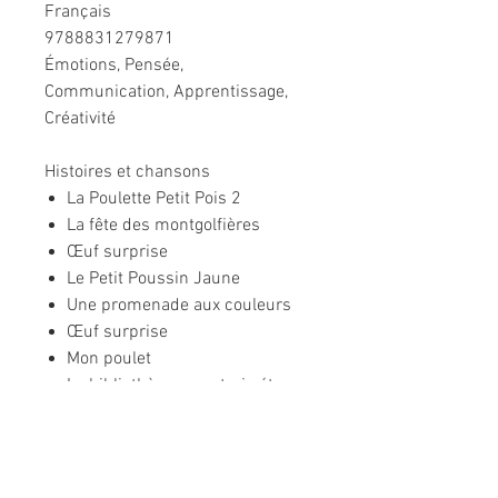
Français
9788831279871
Émotions, Pensée,
Communication, Apprentissage,
Créativité
Histoires et chansons
La Poulette Petit Pois 2
La fête des montgolfières
Œuf surprise
Le Petit Poussin Jaune
Une promenade aux couleurs
Œuf surprise
Mon poulet
La bibliothèque aux trois étages
Œuf surprise
Marianne
Œuf surprise
La Poulette Petit Pois 2