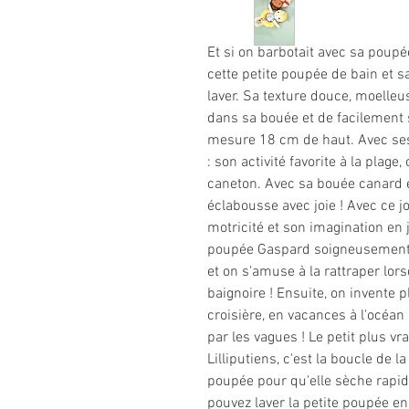
Et si on barbotait avec sa poupé
cette petite poupée de bain et 
laver. Sa texture douce, moelleus
dans sa bouée et de facilement s
mesure 18 cm de haut. Avec ses j
: son activité favorite à la plag
caneton. Avec sa bouée canard et
éclabousse avec joie ! Avec ce j
motricité et son imagination en j
poupée Gaspard soigneusement su
et on s'amuse à la rattraper lor
baignoire ! Ensuite, on invente p
croisière, en vacances à l'océan 
par les vagues ! Le petit plus v
Lilliputiens, c'est la boucle de
poupée pour qu'elle sèche rapi
pouvez laver la petite poupée e