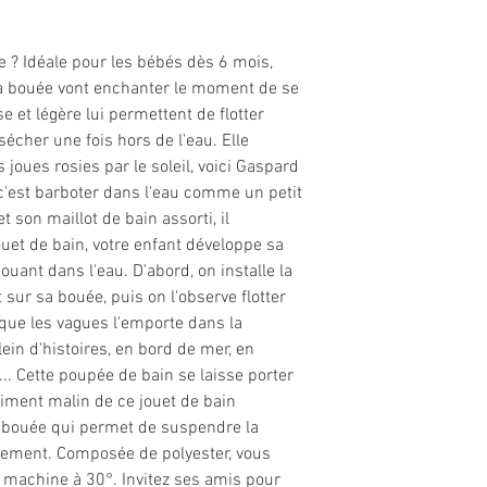
e ? Idéale pour les bébés dès 6 mois,
sa bouée vont enchanter le moment de se
e et légère lui permettent de flotter
écher une fois hors de l'eau. Elle
oues rosies par le soleil, voici Gaspard
e, c'est barboter dans l'eau comme un petit
 son maillot de bain assorti, il
ouet de bain, votre enfant développe sa
ouant dans l'eau. D'abord, on installe la
r sa bouée, puis on l'observe flotter
sque les vagues l'emporte dans la
lein d'histoires, en bord de mer, en
... Cette poupée de bain se laisse porter
raiment malin de ce jouet de bain
 la bouée qui permet de suspendre la
dement. Composée de polyester, vous
n machine à 30°. Invitez ses amis pour