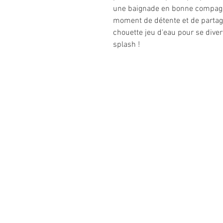
une baignade en bonne compagnie
moment de détente et de partage
chouette jeu d'eau pour se diver
splash !
Informations
légales
CGV
Mentions légales
Politique de confidentialité
Politique de retour