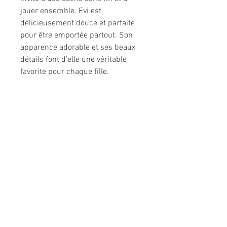
jouer ensemble. Evi est
délicieusement douce et parfaite
pour être emportée partout. Son
apparence adorable et ses beaux
détails font d'elle une véritable
favorite pour chaque fille.
Informations légales
Politique de confidentialité
Mentions légales
CGV
Politique de retour
Nous contacter
Téléphone :
02 31 50 78 70