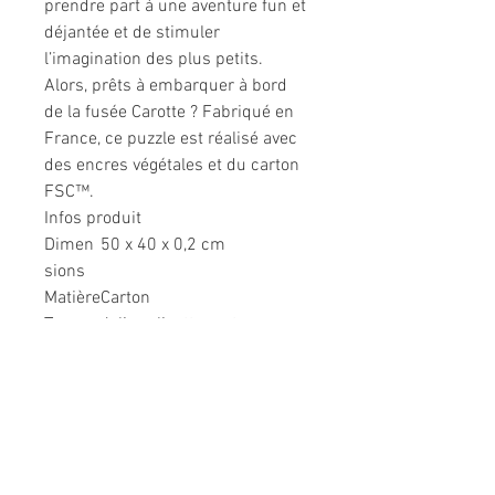
prendre part à une aventure fun et
déjantée et de stimuler
l’imagination des plus petits.
Alors, prêts à embarquer à bord
de la fusée Carotte ? Fabriqué en
France, ce puzzle est réalisé avec
des encres végétales et du carton
FSC™.
Infos produit
Dimen
50 x 40 x 0,2 cm
sions
Matière
Carton
Type
Jolie valisette carton avec
de
poignée en tissu pour un
packag
transport facile
ing
Informations légales