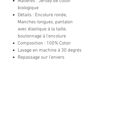
Matières : Jersey de coton
biologique
Détails : Encolure ronde,
Manches longues, pantalon
avec élastique à la taille,
boutonnage à l'encolure
Composition : 100% Coton
Lavage en machine à 30 degrés
Repassage sur l'envers
Informations légales
Politique de confidentialité
Mentions légales
CGV
Politique de retour