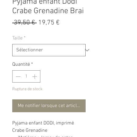
Pyjama enfant Dodi
Crabe Grenadine Brai
Prix
Prix
 39,50 € 
19,75 €
original
promotionnel
Taille
*
Quantité
*
Rupture de stock
Me notifier lorsque cet article est disponible
Pyjama enfant DODI, imprimé
Crabe Grenadine