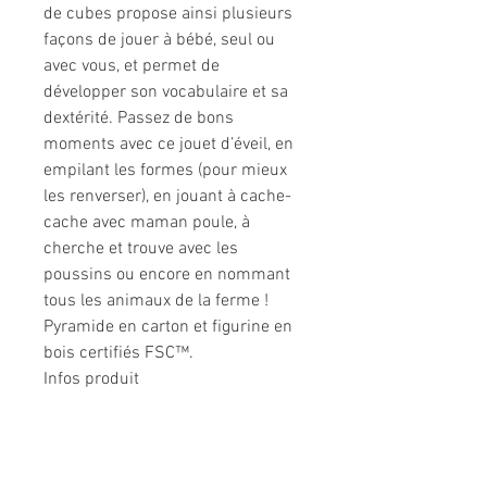
de cubes propose ainsi plusieurs
façons de jouer à bébé, seul ou
avec vous, et permet de
développer son vocabulaire et sa
dextérité. Passez de bons
moments avec ce jouet d’éveil, en
empilant les formes (pour mieux
les renverser), en jouant à cache-
cache avec maman poule, à
cherche et trouve avec les
poussins ou encore en nommant
tous les animaux de la ferme !
Pyramide en carton et figurine en
bois certifiés FSC™.
Infos produit
Dimensions
9,6 x 9,6 x 41,5
cm
Matière
Bois, carton
Type de
Jolie boite