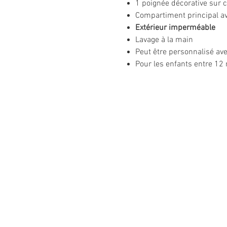
1 poignée décorative sur 
Compartiment principal av
Extérieur imperméable
Lavage à la main
Peut être personnalisé av
Pour les enfants entre 12 
Informations
légales
CGV
Mentions légales
Politique de confidentialité
Politique de retour